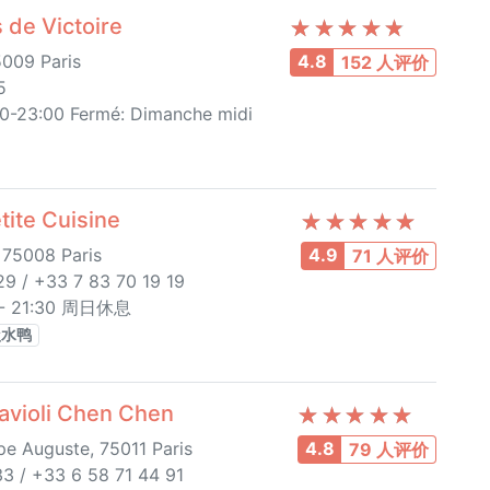
de Victoire
5009 Paris
4.8
152 人评价
5
00-23:00 Fermé: Dimanche midi
te Cuisine
 75008 Paris
4.9
71 人评价
9 / +33 7 83 70 19 19
- 21:30 周日休息
盐水鸭
ioli Chen Chen
pe Auguste, 75011 Paris
4.8
79 人评价
3 / +33 6 58 71 44 91