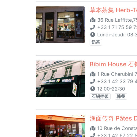
草本茶集 Herb-Te
36 Rue Laffitte,7
+33 1 71 75 59 7
Lundi-Jeudi: 08:3
奶茶
Bibim House 
1 Rue Cherubini 
+33 1 42 33 79 
12:00-22:30
石锅拌饭
韩餐
渔面传奇 Pâtes D
10 Rue de Consta
+33 1 42 67 22 