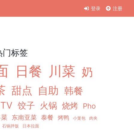
登录
注册
热门标签
面
日餐
川菜
奶
茶
甜点
自助
韩餐
KTV
饺子
火锅
烧烤
Pho
粤菜
东南亚菜
泰餐
烤鸭
小笼包
肉夹
石锅拌饭
日本拉面