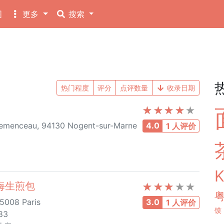
图
更多
搜索
热门程度
评分
点评数量
收录日期
lemenceau, 94130 Nogent-sur-Marne
4.0
1 人评价
老上海生煎包
5008 Paris
3.0
1 人评价
馍
83