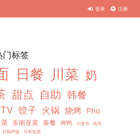
登录
注册
热门标签
面
日餐
川菜
奶
茶
甜点
自助
韩餐
KTV
饺子
火锅
烧烤
Pho
粤菜
东南亚菜
泰餐
烤鸭
小笼包
肉夹
石锅拌饭
日本拉面