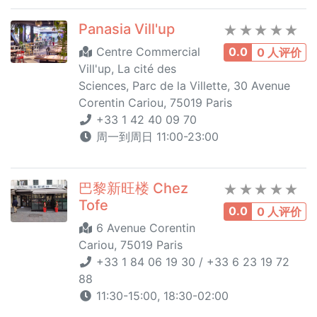
Panasia Vill'up
Centre Commercial
0.0
0 人评价
Vill'up, La cité des
Sciences, Parc de la Villette, 30 Avenue
Corentin Cariou, 75019 Paris
+33 1 42 40 09 70
周一到周日 11:00-23:00
巴黎新旺楼 Chez
Tofe
0.0
0 人评价
6 Avenue Corentin
Cariou, 75019 Paris
+33 1 84 06 19 30 / +33 6 23 19 72
88
11:30-15:00, 18:30-02:00