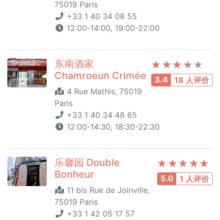
75019 Paris
+33 1 40 34 08 55
12:00-14:00, 19:00-22:00
东南酒家
Chamroeun Crimée
3.4
18 人评价
4 Rue Mathis, 75019
Paris
+33 1 40 34 48 65
12:00-14:30, 18:30-22:30
乐馨园 Double
Bonheur
5.0
1 人评价
11 bis Rue de Joinville,
75019 Paris
+33 1 42 05 17 57