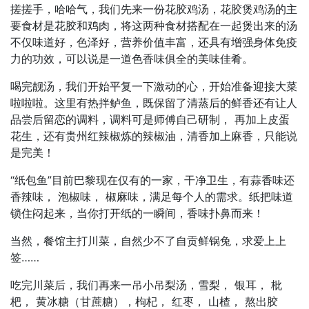
搓搓手，哈哈气，我们先来一份花胶鸡汤，花胶煲鸡汤的主
要食材是花胶和鸡肉，将这两种食材搭配在一起煲出来的汤
不仅味道好，色泽好，营养价值丰富，还具有增强身体免疫
力的功效，可以说是一道色香味俱全的美味佳肴。
喝完靓汤，我们开始平复一下激动的心，开始准备迎接大菜
啦啦啦。这里有热拌鲈鱼，既保留了清蒸后的鲜香还有让人
品尝后留恋的调料，调料可是师傅自己研制， 再加上皮蛋
花生，还有贵州红辣椒炼的辣椒油，清香加上麻香，只能说
是完美！
“纸包鱼”目前巴黎现在仅有的一家，干净卫生，有蒜香味还
香辣味， 泡椒味， 椒麻味，满足每个人的需求。纸把味道
锁住闷起来，当你打开纸的一瞬间，香味扑鼻而来！
当然，餐馆主打川菜，自然少不了自贡鲜锅兔，求爱上上
签……
吃完川菜后，我们再来一吊小吊梨汤，雪梨， 银耳， 枇
杷， 黄冰糖（甘蔗糖），枸杞， 红枣， 山楂， 熬出胶