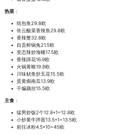
热菜
：
纸包鱼29.8欧
依云酸菜香辣鱼29.8欧
香辣蟹32.8欧
自贡鲜锅兔21.5欧
变态辣炒海螺17.5欧
香辣蹄花16.9欧
火锅黄喉19.8欧
川味鱿鱼炒五花15.5欧
蛋黄焗南瓜13.9欧
干煸藕丝15.5欧
主食
：
猛男炒饭2个12.8*1=12.8欧
小炒黄牛拌面13.5*1=13.5欧
前任冰粉4.5*10=45欧