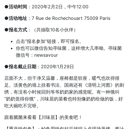
●
活动时间
：2020年2月2日，中午12:00
●
活动地址
：7 Rue de Rochechouart 75009 Paris
●
报名方式
：（共抽取10名小伙伴）
点击“报名参加”链接，即可报名。
你也可以微信告知寻味菌，这样增大几率呦。寻味菌
微信号：newsavour
●
报名截止日期
：2020年1月29日
店面不大，但干净又温馨，座椅都是软座，暖气也吹得很
足。淡黄色的墙上挂着书法、国画还有《清明上河图》的刺
绣，有没有小时候回到爷爷奶奶家的感觉呢。有一种饿叫
“奶奶觉得你饿”，川味居的菜肴也特别像奶奶给做的饭，好
吃大碗吃不完呀。
跟着菌菌来看看【川味居】的美食吧！
【重庆纸包鱼】：鲈鱼用纸包好后就端上桌现场蒸烤，酱汁