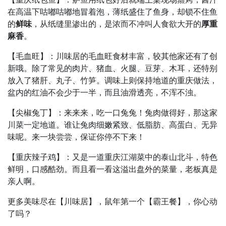
在高温下咕嘟咕嘟地冒着泡，薄纸盛住了鱼身，却锁不住鱼
的
鲜味
，从纸缝里渗出的，是浓而不冲叫人食欲大开的
厚重
麻香
。
【毛血旺】：川味居的毛血旺食材丰富，较其他家还有了创
新哦。除了常见的肉片、猪血、火腿、豆芽、木耳，还特别
放入了猪肝、丸子、竹笋。调味上则保持地道的重庆做法，
盆内的红油不会少于一半，而且油滑透亮，不浑不浊。
【尖椒兔丁】：来来来，吃一口兔兔！兔肉做得好，那这家
川菜一定地道。谁让兔肉细嫩紧致、低脂肪、高蛋白、无异
味呢。来一块尝尝，保证你停不下来！
【重庆辣子鸡】：又是一道重庆江湖菜中的泰山北斗，特色
鲜明，口感酷劲。而且看一看这溢出盘外的菜量，老板真是
亲人啊。
更多美味尽在【川味居】，鼠年第一个【霸王餐】，你心动
了吗？