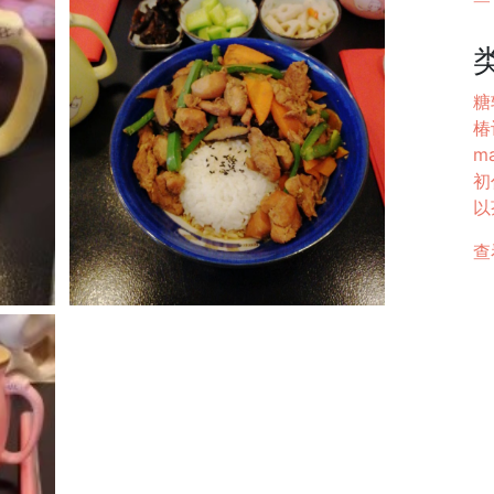
糖
椿
ma
初
以
查