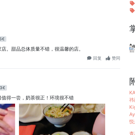
5€
家店。甜品总体质量不错，很温馨的店。
回复
赞同
3€
K
错值得一尝，奶茶很正！环境很不错
祎
Ki
Ay
悦来
查