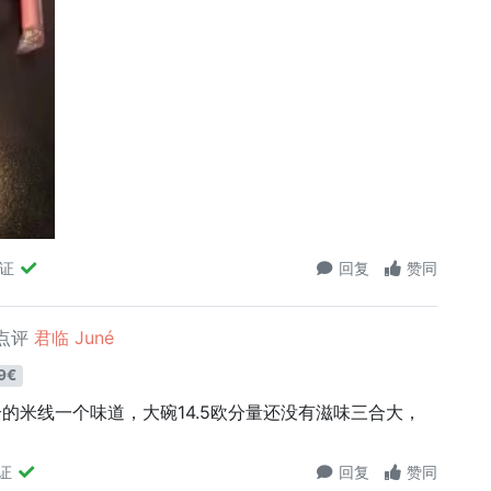
验证
回复
赞同
点评
君临 Juné
9€
的米线一个味道，大碗14.5欧分量还没有滋味三合大，
证
回复
赞同