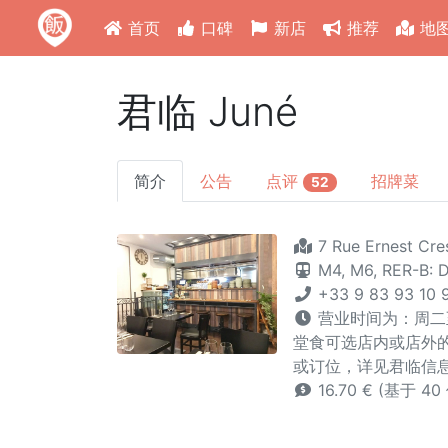
首页
口碑
新店
推荐
地
君临 Juné
简介
公告
点评
招牌菜
52
7 Rue Ernest Cre
M4,
M6,
RER-B: 
+33 9 83 93 10 
营业时间为：周二至周
堂食可选店内或店外
或订位，详见君临信息网站
16.70 € (基于 4