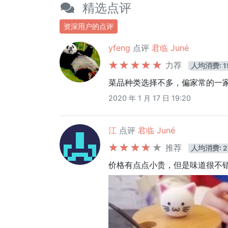
精选点评
资深用户的点评
yfeng
点评
君临 Juné
力荐
人均消费: 1
菜品种类选择不多，偏家常的一
2020 年 1 月 17 日 19:20
江
点评
君临 Juné
推荐
人均消费: 2
价格有点点小贵，但是味道很不