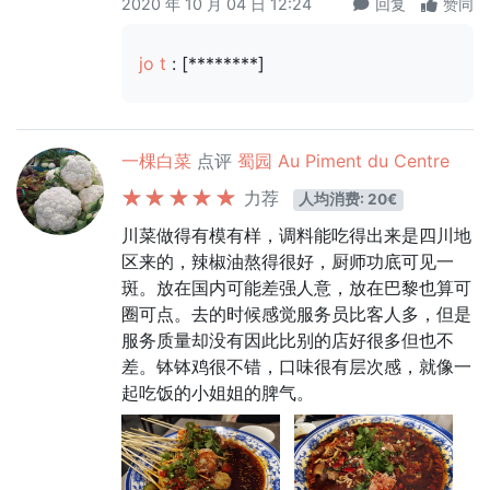
2020 年 10 月 04 日 12:24
回复
赞同
jo t
: [********]
一棵白菜
点评
蜀园 Au Piment du Centre
力荐
人均消费: 20€
川菜做得有模有样，调料能吃得出来是四川地
区来的，辣椒油熬得很好，厨师功底可见一
斑。放在国内可能差强人意，放在巴黎也算可
圈可点。去的时候感觉服务员比客人多，但是
服务质量却没有因此比别的店好很多但也不
差。钵钵鸡很不错，口味很有层次感，就像一
起吃饭的小姐姐的脾气。