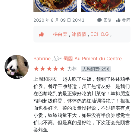
2020 年 8 月 09 日 20:43
回复
赞同
一棵白菜
,
冰倩倩
,
ECHO.G
,
Sabrine
点评
蜀园 Au Piment du Centre
力荐
人均消费: 25€
上周和朋友一起去吃了午饭，领到了钵钵鸡半
价券。餐厅干净舒适，员工热情友好，是我们
在巴黎吃到的最正宗好吃的川菜馆！羊排肥瘦
相间超级鲜香，钵钵鸡的红油调得绝了！担担
面也很好吃！菜的质量没得说，不过确实有点
小贵，钵钵鸡量不大，如果没有半价券感觉性
价比不高。但是真的是好吃，下次还会光顾尝
尝烤鱼