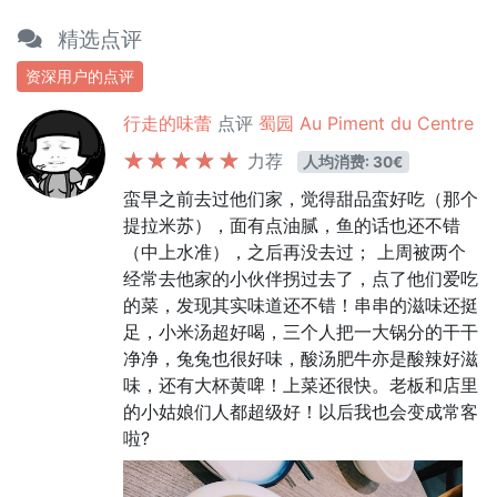
精选点评
资深用户的点评
行走的味蕾
点评
蜀园 Au Piment du Centre
力荐
人均消费: 30€
蛮早之前去过他们家，觉得甜品蛮好吃（那个
提拉米苏），面有点油腻，鱼的话也还不错
（中上水准），之后再没去过； 上周被两个
经常去他家的小伙伴拐过去了，点了他们爱吃
的菜，发现其实味道还不错！串串的滋味还挺
足，小米汤超好喝，三个人把一大锅分的干干
净净，兔兔也很好味，酸汤肥牛亦是酸辣好滋
味，还有大杯黄啤！上菜还很快。老板和店里
的小姑娘们人都超级好！以后我也会变成常客
啦?