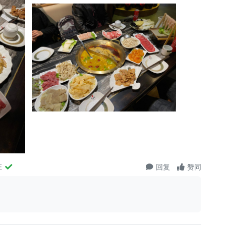
证
回复
赞同