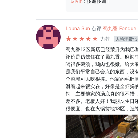
Givin
: 多谢多谢！
Louna Sun
点评
蜀九香 Fondu
力荐
人均消费: 3
蜀九香13区新店已经荣升为我巴
评价是仿佛住在了蜀九香。麻辣
喝很多碗汤，鸡肉也很嫩。给大
是我们平常自己会点的东西，没
个菜就可以吃很撑。他家的毛肚
滑看起来很实在，好像是全虾捣
锅，主要他家的汤底真的很不错
差不多。老板人好！我朋友生日
很便宜。也在火锅贫地13区，造