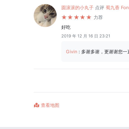
圆滚滚的小丸子
点评
蜀九香 Fo
力荐
好吃
2019 年 12 月 16 日 23:21
Givin
: 多谢多谢，更谢谢您
查看地图