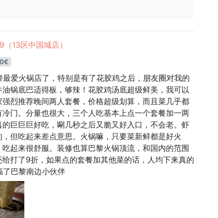
e 9（13区中国城店）
0€
黎最爱火锅店了，特别是有了花胶鸡之后，朋友圈对我的
牛油锅底巴适得板，够辣！花胶鸡汤底超级鲜美，我可以
家强烈推荐晚间两人套餐，价格超级划算，而且菜几乎都
有冷门。分量也很大，三个人吃基本上点一个套餐加一两
真的巨巨巨好吃，唰几秒之后又脆又好入口，不会老。虾
的，但吃起来差点意思。火锅嘛，只要菜新鲜都是好火
，吃起来很舒服。装修也算巴黎火锅顶流，和国内的范围
还给打了9折，如果点的套餐加其他菜的话，人均下来真的
福了巴黎南边小伙伴