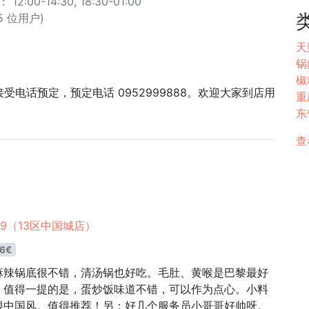
:00-14:30, 18:30-01:00
05 位用户)
天
锅内
椒
，接受电话预定，预定电话 0952999888。欢迎大家到店用
重
东
查
e 9（13区中国城店）
6€
麻辣锅底很不错，清汤锅也好吃。毛肚、黄喉是巴黎最好
。值得一提的是，蛋炒饭味道不错，可以作为点心。小料
很中国风。值得推荐！另：好几个服务员小哥哥好帅呀。