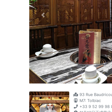
Previous
93 Rue Baudricou
M7: Tolbiac
+33 9 52 99 98 8