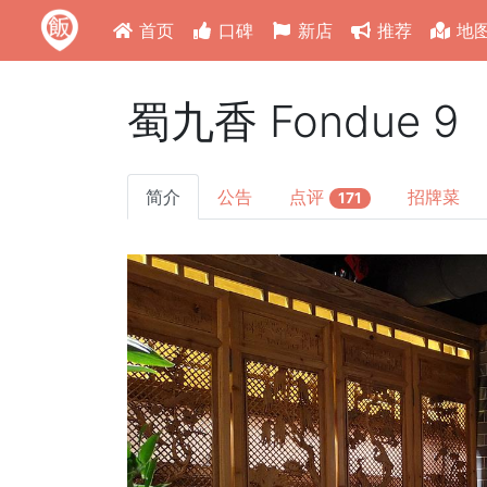
首页
口碑
新店
推荐
地
蜀九香 Fondue 
简介
公告
点评
招牌菜
171