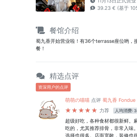
11月13日正式营业： 12
39.23 € (基于 1
餐馆介绍
蜀九香开始营业啦！有36个terrasse座位哟
餐！
精选点评
资深用户的点评
萌萌の喵喵
点评
蜀九香 Fondu
力荐
人均消费: 3
超级好吃，各种食材都很新鲜。
吃的，尤其推荐排骨，非常入味
选择也很多。店面宽敞，装修也