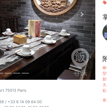
Next
椿
堃
新
天天
rt 75013 Paris
彩云
查
8 / +33 6 14 09 64 00