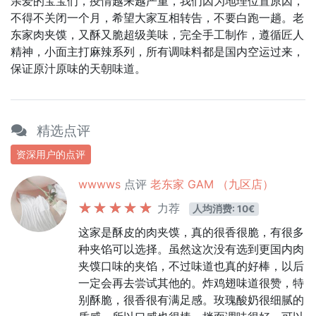
亲爱的宝宝们，疫情越来越严重，我们因为地理位置原因，
不得不关闭一个月，希望大家互相转告，不要白跑一趟。老
东家肉夹馍，又酥又脆超级美味，完全手工制作，遵循匠人
精神，小面主打麻辣系列，所有调味料都是国内空运过来，
保证原汁原味的天朝味道。
精选点评
资深用户的点评
wwwws
点评
老东家 GAM （九区店）
力荐
人均消费: 10€
这家是酥皮的肉夹馍，真的很香很脆，有很多
种夹馅可以选择。虽然这次没有选到更国内肉
夹馍口味的夹馅，不过味道也真的好棒，以后
一定会再去尝试其他的。炸鸡翅味道很赞，特
别酥脆，很香很有满足感。玫瑰酸奶很细腻的