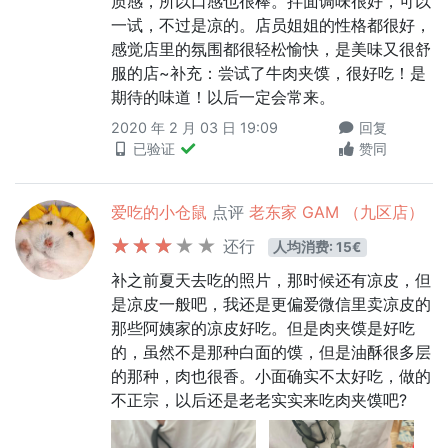
质感，所以口感也很棒。拌面调味很好，可以
一试，不过是凉的。店员姐姐的性格都很好，
感觉店里的氛围都很轻松愉快，是美味又很舒
服的店~补充：尝试了牛肉夹馍，很好吃！是
期待的味道！以后一定会常来。
2020 年 2 月 03 日 19:09
回复
已验证
赞同
爱吃的小仓鼠
点评
老东家 GAM （九区店）
还行
人均消费: 15€
补之前夏天去吃的照片，那时候还有凉皮，但
是凉皮一般吧，我还是更偏爱微信里卖凉皮的
那些阿姨家的凉皮好吃。但是肉夹馍是好吃
的，虽然不是那种白面的馍，但是油酥很多层
的那种，肉也很香。小面确实不太好吃，做的
不正宗，以后还是老老实实来吃肉夹馍吧?