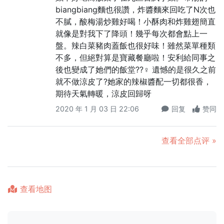
biangbiang麵也很讚，炸醬麵來回吃了N次也
不膩，酸梅湯炒雞好喝！小酥肉和炸雞翅簡直
就像是對我下了降頭！幾乎每次都會點上一
盤。辣白菜豬肉蓋飯也很好味！雖然菜單種類
不多，但絕對算是寶藏餐廳啦！安利給同事之
後也變成了她們的飯堂??‍♀️ 遺憾的是很久之前
就不做涼皮了?她家的辣椒醬配一切都很香，
期待天氣轉暖，涼皮回歸呀
2020 年 1 月 03 日 22:06
回复
赞同
查看全部点评 »
查看地图