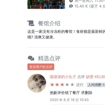
周一至周六 11:30-1
15.40 € (基于 4
餐馆介绍
这是一家没有冷冻柜的餐馆！食材都是最新鲜的，
哦? 清爽又健康。
精选点评
资深用户的点评
圆滚滚的小丸子
点评
缺爱 KELB
还行
人均消费: 1
抱歉评价错了餐厅 求删除
2020 年 8 月 16 日 10:43