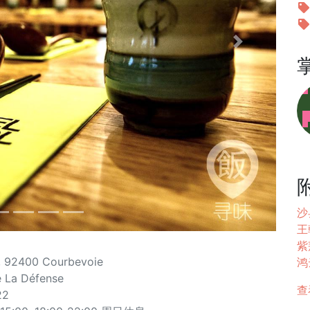
Next
沙
王
紫荆
, 92400 Courbevoie
鸿云
e La Défense
查
22