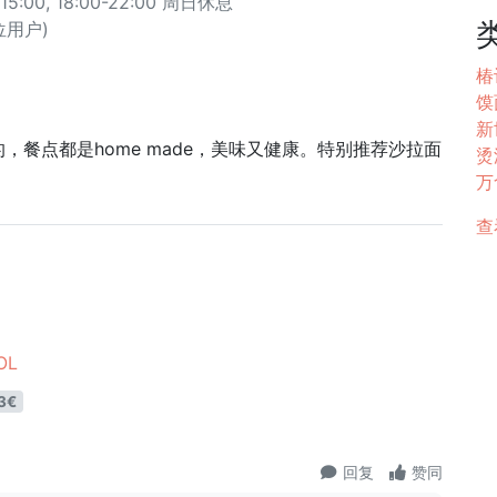
5:00, 18:00-22:00 周日休息
 位用户)
椿
馍
新
餐点都是home made，美味又健康。特别推荐沙拉面
烫汤
万
查
OL
3€
回复
赞同