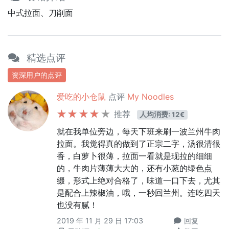
中式拉面、刀削面
精选点评
资深用户的点评
爱吃的小仓鼠
点评
My Noodles
推荐
人均消费: 12€
就在我单位旁边，每天下班来刷一波兰州牛肉
拉面。我觉得真的做到了正宗二字，汤很清很
香，白萝卜很薄，拉面一看就是现拉的细细
的，牛肉片薄薄大大的，还有小葱的绿色点
缀，形式上绝对合格了，味道一口下去，尤其
是配合上辣椒油，哦，一秒回兰州。连吃四天
也没有腻！
2019 年 11 月 29 日 17:03
回复