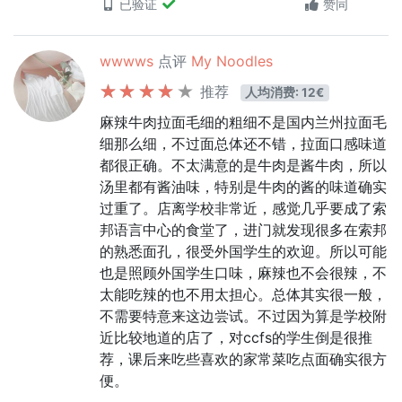
已验证
赞同
wwwws
点评
My Noodles
推荐
人均消费: 12€
麻辣牛肉拉面毛细的粗细不是国内兰州拉面毛
细那么细，不过面总体还不错，拉面口感味道
都很正确。不太满意的是牛肉是酱牛肉，所以
汤里都有酱油味，特别是牛肉的酱的味道确实
过重了。店离学校非常近，感觉几乎要成了索
邦语言中心的食堂了，进门就发现很多在索邦
的熟悉面孔，很受外国学生的欢迎。所以可能
也是照顾外国学生口味，麻辣也不会很辣，不
太能吃辣的也不用太担心。总体其实很一般，
不需要特意来这边尝试。不过因为算是学校附
近比较地道的店了，对ccfs的学生倒是很推
荐，课后来吃些喜欢的家常菜吃点面确实很方
便。