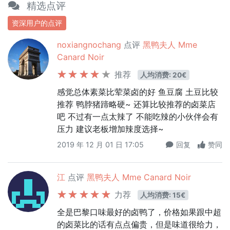
精选点评
资深用户的点评
noxiangnochang
点评
黑鸭夫人 Mme
Canard Noir
推荐
人均消费: 20€
感觉总体素菜比荤菜卤的好 鱼豆腐 土豆比较
推荐 鸭脖猪蹄略硬~ 还算比较推荐的卤菜店
吧 不过有一点太辣了 不能吃辣的小伙伴会有
压力 建议老板增加辣度选择~
2019 年 12 月 01 日 17:05
回复
赞同
江
点评
黑鸭夫人 Mme Canard Noir
力荐
人均消费: 15€
全是巴黎口味最好的卤鸭了，价格如果跟中超
的卤菜比的话有点点偏贵，但是味道很给力，