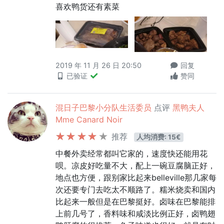
喜欢鸭货还有素菜
2019 年 11 月 26 日 20:50
回复
已验证
赞同
混日子巴黎小分队生活委员
点评
黑鸭夫人
Mme Canard Noir
推荐
人均消费: 15€
中餐外卖经常都叫它家的，速度快还能用花
呗。凉皮好吃量不大，配上一碗豆腐脑正好，
地点也方便，跟别家比起来belleville那几家每
次还要专门去吃太不顺路了。糯米烧卖和国内
比起来一般但是在巴黎挺好。卤味在巴黎能排
上前几号了，香料味和咸淡比例正好，卤鸭翅