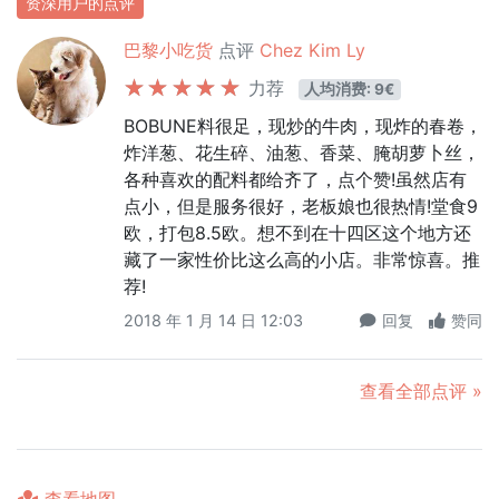
资深用户的点评
巴黎小吃货
点评
Chez Kim Ly
力荐
人均消费: 9€
BOBUNE料很足，现炒的牛肉，现炸的春卷，
炸洋葱、花生碎、油葱、香菜、腌胡萝卜丝，
各种喜欢的配料都给齐了，点个赞!虽然店有
点小，但是服务很好，老板娘也很热情!堂食9
欧，打包8.5欧。想不到在十四区这个地方还
藏了一家性价比这么高的小店。非常惊喜。推
荐!
2018 年 1 月 14 日 12:03
回复
赞同
查看全部点评 »