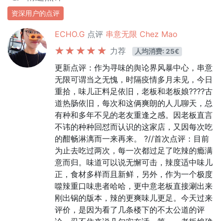
资深用户的点评
ECHO.G
点评
串意无限 Chez Mao
力荐
人均消费: 25€
更新点评：作为寻味的舆论界风暴中心，串意
无限可谓当之无愧，时隔疫情多月未见，今日
重拾，味儿正料足依旧，老板和老板娘????古
道热肠依旧，每次和这俩爽朗的人儿聊天，总
有种和多年不见的老友重逢之感。因老板直言
不讳的种种回怼而认识的这家店，又因每次吃
的酣畅淋漓而一来再来。 ?//首次点评：目前
为止去吃过两次，每一次都过足了吃辣的瘾满
意而归。味道可以说无懈可击，辣度适中味儿
正，食材多样而且新鲜，另外，作为一个极度
噬辣重口味患者哈哈，更中意老板直接涮出来
刚出锅的版本，辣的更爽味儿更足。今天过来
评价，是因为看了几条楼下的不太公道的评