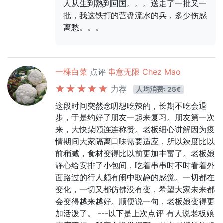
人从生到熟到回国。。。送走了一批又一
批，我这铁打的营盘流水的兵，多少伤感
离愁。。。
一棵白菜
点评
串意无限 Chez Mao
力荐
人均消费: 25€
这段时间突然念叨想吃辣的，长期不吃会退
步，于是约好了朋友一起来复习。朋友第一次
来，大快朵颐连连称赞。老板细心讲解因为疫
情期间大家隔离口味需要适应，所以辣度比以
前稍减，食材变得比以前更加丰富了。老板娘
静心给安排了小包间，吃着串串时不时看着外
面路过的行人颇有闹中取静的感觉。一切都在
变化，一切又都仿佛没有变，希望大家未来都
会变得越来越好。顺便说一句，老板娘变得更
加活泼了。 ---以下是上次点评 有人说老板娘