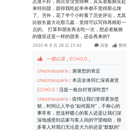
态度不好，我完全没觉得啊，其实老板娘笑起
来特别甜，甜得我吃起串串都不觉得那么辣
了。另外，花了半个小时看了历史评论，尤其
比较长篇大论那几篇，觉得可以写得再精彩一
点的。 打算和朋友再去吃一次，想必老板娘
的微笑还是一样的甜美，还会再来的?
2020 年 8 月 28 日 22:42
回复
赞同
一棵白菜
,
ECHO.G
,
chezmaoparis
: 谢谢您的肯定
chezmaoparis
: 本店全体同仁深表谢意
ECHO.G
: 活捉一枚自封资深吃货?
chezmaoparis
: 疫情让我们变得更加坚
韧，时间让人学会“如何面对”，不称心的
事常有，您这样暖心的客人还是让我们深
深地感受到店家与客人间的守望相助，很
多客人对我们无论是大力的还是“默默的”