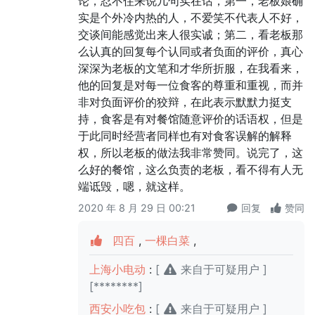
论，忍不住来说几句实在话，第一，老板娘确
实是个外冷内热的人，不爱笑不代表人不好，
交谈间能感觉出来人很实诚；第二，看老板那
么认真的回复每个认同或者负面的评价，真心
深深为老板的文笔和才华所折服，在我看来，
他的回复是对每一位食客的尊重和重视，而并
非对负面评价的狡辩，在此表示默默力挺支
持，食客是有对餐馆随意评价的话语权，但是
于此同时经营者同样也有对食客误解的解释
权，所以老板的做法我非常赞同。说完了，这
么好的餐馆，这么负责的老板，看不得有人无
端诋毁，嗯，就这样。
2020 年 8 月 29 日 00:21
回复
赞同
四百
,
一棵白菜
,
上海小电动
:
[
来自于可疑用户 ]
[********]
西安小吃包
:
[
来自于可疑用户 ]