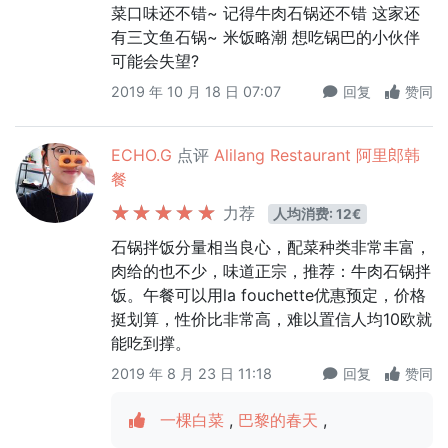
菜口味还不错~ 记得牛肉石锅还不错 这家还
有三文鱼石锅~ 米饭略潮 想吃锅巴的小伙伴
可能会失望?
2019 年 10 月 18 日 07:07
回复
赞同
ECHO.G
点评
Alilang Restaurant 阿里郎韩
餐
力荐
人均消费: 12€
石锅拌饭分量相当良心，配菜种类非常丰富，
肉给的也不少，味道正宗，推荐：牛肉石锅拌
饭。午餐可以用la fouchette优惠预定，价格
挺划算，性价比非常高，难以置信人均10欧就
能吃到撑。
2019 年 8 月 23 日 11:18
回复
赞同
一棵白菜
,
巴黎的春天
,