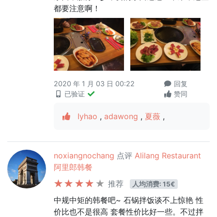
都要注意啊！
2020 年 1 月 03 日 00:22
回复
已验证
赞同
Iyhao
,
adawong
,
夏薇
,
noxiangnochang
点评
Alilang Restaurant
阿里郎韩餐
推荐
人均消费: 15€
中规中矩的韩餐吧~ 石锅拌饭谈不上惊艳 性
价比也不是很高 套餐性价比好一些。不过拌