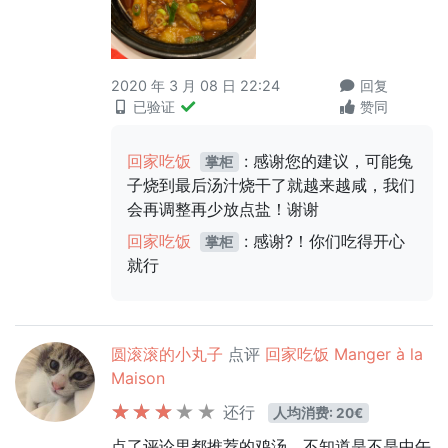
2020 年 3 月 08 日 22:24
回复
已验证
赞同
回家吃饭
: 感谢您的建议，可能兔
掌柜
子烧到最后汤汁烧干了就越来越咸，我们
会再调整再少放点盐！谢谢
回家吃饭
: 感谢?！你们吃得开心
掌柜
就行
圆滚滚的小丸子
点评
回家吃饭 Manger à la
Maison
还行
人均消费: 20€
点了评论里都推荐的鸡汤，不知道是不是中午