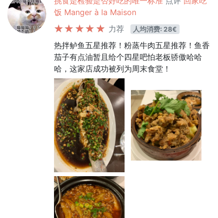
挑食是检验是否好吃的唯一标准
点评
回家吃
饭 Manger à la Maison
力荐
人均消费: 28€
热拌鲈鱼五星推荐！粉蒸牛肉五星推荐！鱼香
茄子有点油暂且给个四星吧怕老板骄傲哈哈
哈，这家店成功被列为周末食堂！