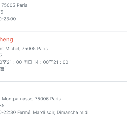
 75005 Paris
75
00-23:00
heng
nt Michel, 75005 Paris
87
至21：00 周日 14：00至21：00
面
 Montparnasse, 75006 Paris
85
0-22:30 Fermé: Mardi soir, Dimanche midi