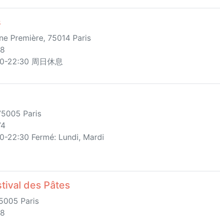
s
 Première, 75014 Paris
18
8:30-22:30 周日休息
 75005 Paris
74
0-22:30 Fermé: Lundi, Mardi
al des Pâtes
75005 Paris
88