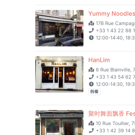
Yummy Noodle
17B Rue Campagne
+33 1 43 22 88 
12:00-14:40, 1
HanLim
6 Rue Blainville,
+33 1 43 54 62 
12:00-14:30, 19:3
韩餐
聚时舞面飘香 Festiv
10 Rue Toullier, 
+33 1 42 39 14 