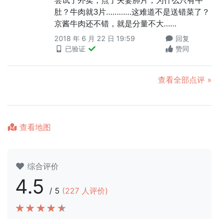
尝试了外卖，点了夫妻肺片，为什么只有牛
肚？牛肉就3片…………这难道不是送错菜了？
京酱牛肉还不错，就是分量不大……
2018 年 6 月 22 日 19:59
回复
已验证
赞同
查看全部点评 »
查看地图
综合评价
4.5
/
5
(
227
人评价)