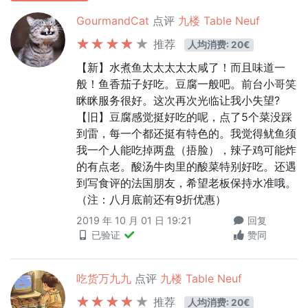
GourmandCat
点评
九楼 Table Neuf
推荐
人均消费: 20€
【新】水煮鱼太太太太太咸了！而且味道一
般！鱼香茄子好吃。豆腐一般吧。前台小哥笑
眯眯服务很好。这次再次光临让我小失望?
【旧】豆腐感觉挺好吃的呢，点了5个菜没踩
到雷，每一个都还挺有特色的。我觉得鱿鱼须
我一个人能吃掉两盘（捂脸），辣子鸡可能炸
的有点老。酸汤牛肉里的酸菜特别好吃。还遇
到写食评的法国朋友，希望老板保持水准哦。
（注：八月底前还有9折优惠）
2019 年 10 月 01 日 19:21
回复
已验证
赞同
吃货万九九
点评
九楼 Table Neuf
推荐
人均消费: 20€