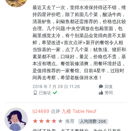
最近又去了一次，觉得水准保持得还不错，维
持四星评价吧，除了前面几个菜，酸汤牛肉，
清蒸鲈鱼，剁椒鱼都还蛮推荐的，价格也比较
合理。几个问题:中央空调放在包厢里面，包
厢里感觉太冷，有个别菜品会觉得肉质不太新
鲜，希望改进<首次点评>新开的餐馆令人相
当惊喜的一家，点了几个菜：鱿鱼须、猪肝和
素菜都不错，口味好，量足，价格也不贵，基
本没有嘈点。餐馆装修清爽，用餐环境舒适，
是值得推荐的一家餐馆。目前4星半，过段时
间再去考察，希望老板保持水准！
2018 年 7 月 29 日 11:26
回复
已验证
赞同
lj24689
点评
九楼 Table Neuf
推荐
人均消费: 20€