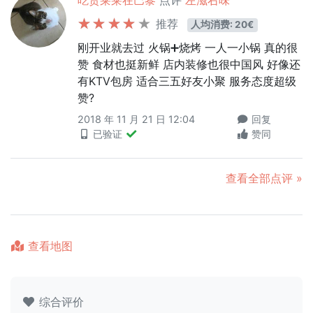
吃货莱莱在巴黎
点评
左滋右味
推荐
人均消费: 20€
刚开业就去过 火锅➕烧烤 一人一小锅 真的很
赞 食材也挺新鲜 店内装修也很中国风 好像还
有KTV包房 适合三五好友小聚 服务态度超级
赞?
2018 年 11 月 21 日 12:04
回复
已验证
赞同
查看全部点评 »
查看地图
综合评价