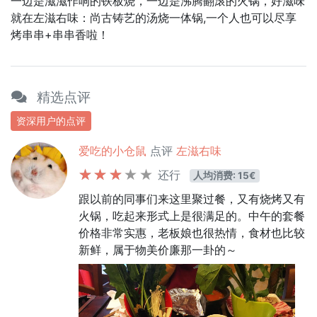
一边是滋滋作响的铁板烧，一边是沸腾翻滚的火锅，好滋味
就在左滋右味：尚古铸艺的汤烧一体锅,一个人也可以尽享
烤串串+串串香啦！
精选点评
资深用户的点评
爱吃的小仓鼠
点评
左滋右味
还行
人均消费: 15€
跟以前的同事们来这里聚过餐，又有烧烤又有
火锅，吃起来形式上是很满足的。中午的套餐
价格非常实惠，老板娘也很热情，食材也比较
新鲜，属于物美价廉那一卦的～