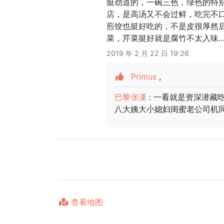
挺劲道的，一碗三色，绿色的特
店，是高汤又不会过鲜，吃完不
煎饺也挺好吃的，不是皮很厚然
菜，芹菜挺好就是腐竹不太入味…
2019 年 2 月 22 日 19:26
Primus
,
巴黎张潇
: 一看就是资深潜
八大姨大小媳妇闺蜜老公司机
查看地图