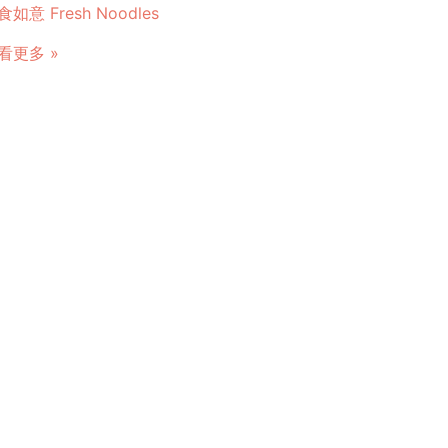
食如意 Fresh Noodles
看更多 »