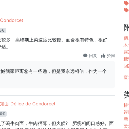
 Condorcet
5€
俏
比较多，高峰期上菜速度比较慢。面食很有特色，很好
木
舒适。
露凝
回复
赞同
糖
回家
很遗憾我家距离您有一些远，但是我永远相信，作为一个
查
。
知面 Délice de Condorcet
椿
馍
0€
新
评了。点了碗牛肉面，牛肉很薄，但火候?，肥瘦相间口感好。面
烫汤