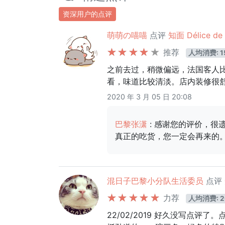
资深用户的点评
萌萌の喵喵
点评
知面 Délice de
推荐
人均消费: 1
之前去过，稍微偏远，法国客人
看，味道比较清淡。店内装修很
2020 年 3 月 05 日 20:08
巴黎张潇
: 感谢您的评价，
真正的吃货，您一定会再来的
混日子巴黎小分队生活委员
点评
力荐
人均消费: 2
22/02/2019 好久没写点