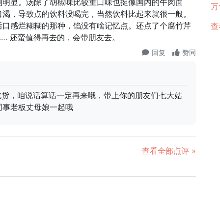
别明显。汤除了胡椒味比较重口味也挺像国内的牛肉面
万
口渴，导致点的饮料没喝完，当然饮料比起来就很一般。
后口感烂糊糊的那种，馅没有啥记忆点。还点了个腐竹芹
查
… 还蛮值得再去的，会带朋友去。
回复
赞同
藏吃货，咱说话算话一定再来哦，带上你的朋友们七大姑
同事老板丈母娘一起哦
查看全部点评 »