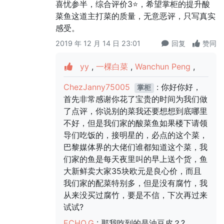
喜忧参半，综合评价3⭐，希望掌柜的提升酸
菜鱼这道主打菜的质量，无意恶评，只写真实
感受。
2019 年 12 月 14 日 23:01
回复
赞同
yy
,
一棵白菜
,
Wanchun Peng
,
ChezJanny75005
: 你好你好，
掌柜
首先非常感谢你花了宝贵的时间为我们做
了点评，你说别的菜我还要想想到底哪里
不好，但是我们家的酸菜鱼如果楼下请领
导们吃饭的，接明星的，必点的这个菜，
巴黎媒体界的大佬们谁都知道这个菜，我
们家的鱼是每天夜里叫的早上送个货，鱼
大新鲜卖大家35块欧元是良心价，而且
我们家的配菜特别多，但是没有腐竹，我
从来没买过腐竹，要是不信，下次再过来
试试?
ECHO.G
: 那我吃到的是油豆皮？?