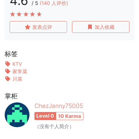
4.6
/
5
(
140
人评价)
发表点评
加入收藏
标签
KTV
家常菜
川菜
掌柜
ChezJanny75005
Level 0
10 Karma
（没有个人简介）