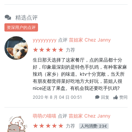
精选点评
资深用户的点评
yyyyyyyyy
点评
苗姐家 Chez Janny
力荐
生日那天选择了这家餐厅，点的菜品都十分
好，印象最深刻的是特色手扒鸡，有种客家麻
辣鸡（家乡）的味道。ktv十分宽敞，当天所
有朋友都觉得菜好吃地方大好玩，苗姐人很
nice还送了果盘。有机会我还要吃手扒鸡?
2020 年 8 月 04 日 00:51
回复
赞同
萌萌の喵喵
点评
苗姐家 Chez Janny
力荐
人均消费: 23€