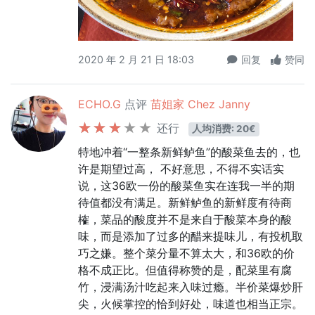
2020 年 2 月 21 日 18:03
回复
赞同
ECHO.G
点评
苗姐家 Chez Janny
还行
人均消费: 20€
特地冲着“一整条新鲜鲈鱼”的酸菜鱼去的，也
许是期望过高， 不好意思，不得不实话实
说，这36欧一份的酸菜鱼实在连我一半的期
待值都没有满足。新鲜鲈鱼的新鲜度有待商
榷，菜品的酸度并不是来自于酸菜本身的酸
味，而是添加了过多的醋来提味儿，有投机取
巧之嫌。整个菜分量不算太大，和36欧的价
格不成正比。但值得称赞的是，配菜里有腐
竹，浸满汤汁吃起来入味过瘾。半价菜爆炒肝
尖，火候掌控的恰到好处，味道也相当正宗。