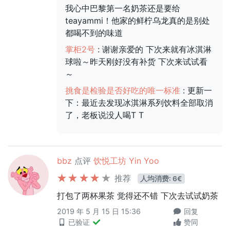
我心中巴黎第一名奶茶还是要给
teayammi！他家的鲜柠乌龙真的是别处
都喝不到的味道
掌柜2号
: 谢谢亲爱的 下次来就有冰淇淋
球啦～昨天刚好没有补货 下次来试试看
～
挑食是检验是否好吃的唯一标准
: 更新一
下：最近去发现冰淇淋系列饮料全部取消
了，老板说没人喝T T
bbz
点评
饮悦工坊 Yin Yoo
推荐
人均消费: 6€
打包了两杯果茶 觉得还不错 下次去试试奶茶
2019 年 5 月 15 日 15:36
回复
已验证
赞同