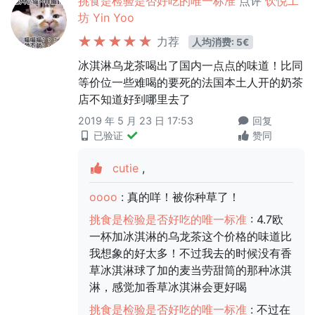
挑食是检验是否好吃的唯一标准
点评
饮悦工
坊 Yin Yoo
力荐
人均消费: 5€
冰淇淋乌龙茶喝出了国内一点点的味道！比同
等价位一些难喝的要死的法国本土人开的奶茶
店不知道好到哪里去了
2019 年 5 月 23 日 17:53
回复
已验证
赞同
cutie
,
oooo
: 真的咩！被你种草了！
挑食是检验是否好吃的唯一标准
: 4.7欧
一杯加冰淇淋的乌龙茶这个价格的味道比
我想象的好太多！不过我去的时候没有香
草冰淇淋球了加的麦当劳甜筒的那种冰淇
淋，感觉加香草冰淇淋会更好喝
挑食是检验是否好吃的唯一标准
: 不过在