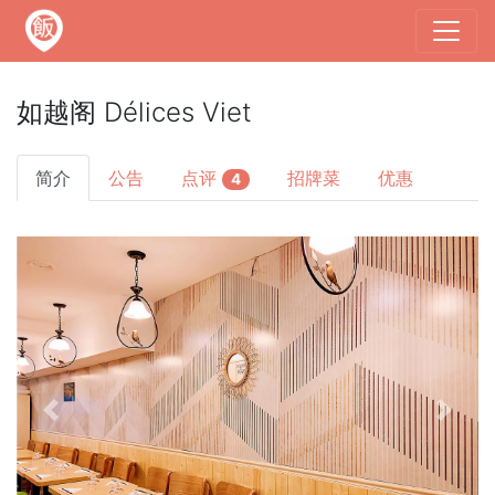
如越阁 Délices Viet
简介
公告
点评
招牌菜
优惠
4
Previous
Next