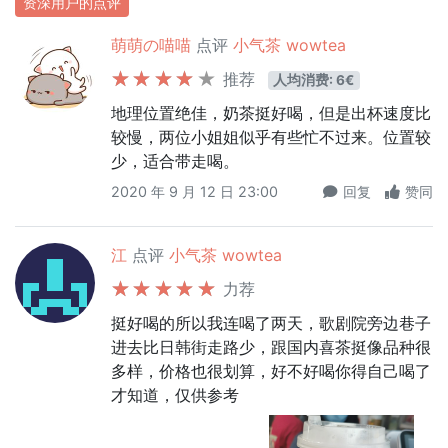
资深用户的点评
萌萌の喵喵
点评
小气茶 wowtea
推荐
人均消费: 6€
地理位置绝佳，奶茶挺好喝，但是出杯速度比
较慢，两位小姐姐似乎有些忙不过来。位置较
少，适合带走喝。
2020 年 9 月 12 日 23:00
回复
赞同
江
点评
小气茶 wowtea
力荐
挺好喝的所以我连喝了两天，歌剧院旁边巷子
进去比日韩街走路少，跟国内喜茶挺像品种很
多样，价格也很划算，好不好喝你得自己喝了
才知道，仅供参考