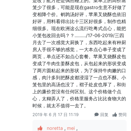
是改了配方还是偶然碰上的。菜单上的高价蒸
笼少了很多，可能是现在gastro生意不好做了
变相降个价。鹌鹑汤好评，苹果叉烧酥也依旧
好评，用料看得出比十三区好很多，制作也精
细很多。现在欧洲这么流行吃粤式点心，能把
小笼包改回去吗？？………/17-06-2019/三四
月去了一次感觉大厨换了，东西吃起来有种厨
房人手很不够的感觉，一大本点心单子变成了
两页，单点还不如点心套餐。苹果叉烧酥皮包
变成了牛肉生姜酥皮包，从包起来的形状变成
了两片圆粘起来的形状，为了保持牛肉嫩的口
感，肉汁多到把酥皮都浸湿了一点也不酥。小
笼包里的高汤也没了，褶子处皮也厚了，和街
上的廉价货没有任何区别。这个价格做个点
心，太糊弄人了，价格里服务占比比食物大的
时候，就太不值得一去了。
2019 年 6 月 17 日 11:19
回复
赞同
noretta
,
mei
,