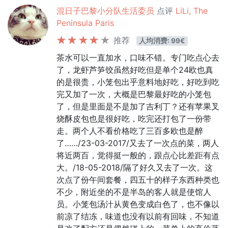
混日子巴黎小分队生活委员
点评
LiLi, The
Peninsula Paris
推荐
人均消费: 99€
茶水可以一直加水，口味不错。专门吃点心去
了，龙虾芦笋饺虽然好吃但是单个24欧也真
的是很贵，小笼包出乎意料地好吃，好吃到吃
完又加了一次，大概是巴黎最好吃的小笼包
了，但是里面是不是加了吉利丁？还有苹果叉
烧酥皮包也是很好吃，吃完还打包了一份带
走。两个人不看价格吃了三百多欧也是醉
了……/23-03-2017/又去了一次点的菜，两人
将近两百，觉得挺一般的，跟点心比差距有点
大。/18-05-2018/隔了好久又去了一次。这
次点了份午间套餐，四五十的样子东西种类也
不少，附近坐的不是半岛的客人就是使馆人
员。小笼包汤汁从黄色变成白色了，也不像以
前凉了结冻，味道也没有以前有回味，不知道