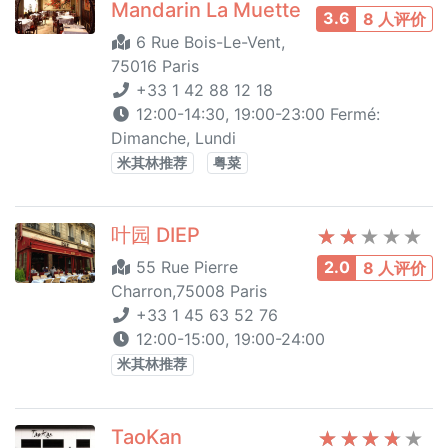
Mandarin La Muette
3.6
8 人评价
6 Rue Bois-Le-Vent,
75016 Paris
+33 1 42 88 12 18
12:00-14:30, 19:00-23:00 Fermé:
Dimanche, Lundi
米其林推荐
粤菜
叶园 DIEP
55 Rue Pierre
2.0
8 人评价
Charron,75008 Paris
+33 1 45 63 52 76
12:00-15:00, 19:00-24:00
米其林推荐
TaoKan