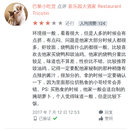
巴黎小吃货
点评
新乐园大酒家 Restaurant
Tricotin
还行
人均消费: 12€
环境很一般，看着很大，但是人多的时候会有
点挤，有点闷。问题是他家大部分时候人都很
多。虾饺面，烧鸭面什么的都很一般。比较喜
欢去他家买烧鸭和豉油鸡。他家的烧鸭分量比
较足，味道也不算差，性价比不错。比较推荐
豉油鸡，记得一定要配他家秘制的那种稍微有
点辣的酱汁，很加分的。拿的时候一定要确认
一下，因为里面那位切熟食的小哥经常会弄
错。PS: 买熟食的时候，他家一般会送自制的
腌胡萝卜，个人觉得味道一般，但是比较下
饭。
2017 年 7 月 12 日 12:53
回复
已验证
赞同