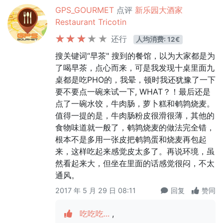
GPS_GOURMET
点评
新乐园大酒家
Restaurant Tricotin
还行
人均消费: 12€
搜关键词“早茶" 搜到的餐馆，以为大家都是为
了喝早茶，点心而来，可是我发现十桌里面九
桌都是吃PHO的，我晕，顿时我还犹豫了一下
要不要点一碗来试一下, WHAT？！最后还是
点了一碗水饺，牛肉肠，萝卜糕和鹌鹑烧麦。
值得一提的是，牛肉肠粉皮很滑很薄，其他的
食物味道就一般了，鹌鹑烧麦的做法完全错，
根本不是多用一张皮把鹌鹑蛋和烧麦再包起
来，这样吃起来感觉皮太多了。再说环境，虽
然看起来大，但坐在里面的话感觉很闷，不太
通风。
2017 年 5 月 29 日 08:11
回复
赞同
吃吃吃...
,