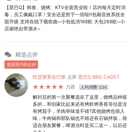
【星巴Q】韩食、烧烤、KTV全面营业啦！店内每天定时消
毒，员工佩戴口罩！安全还是胜于一切哒‼️包厢音效系统全
面升级 支持在线下载歌曲~小包低消168欧 大包268欧~小
店谢绝自带酒水~
精选点评
资深用户的点评
吃货莱莱在巴黎
点评
星巴Q BBQ CADET
力荐
人均消费: 22€
解封后的第一次聚餐选在了这里，烧烤品种挺
多的，和别家比起来还有烤虾烤香蕉等但是没
有烤茄子，羊肉串味道不错?其他烧烤也很入
味，牛肉锅和部队锅也不错还有石锅拌饭，很
适合朋友聚餐，啤酒当时是买二送一，以后还