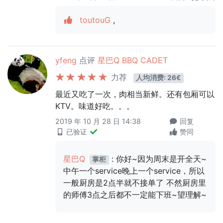
toutouG
,
yfeng
点评
星巴Q BBQ CADET
力荐
人均消费: 26€
最近又吃了一次，肉相当新鲜。还有包厢可以
KTV。味道好吃。。。
2019 年 10 月 28 日 14:38
回复
已验证
赞同
星巴Q
: 你好~因为周末是开全天~
掌柜
中午一个service晚上一个service，所以
一般厨房是2点半就不接单了 不然厨房里
的师傅3点之后都不一定能下班~望理解~