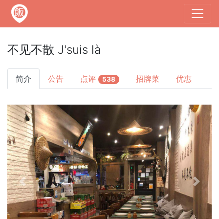
不见不散 J'suis là
简介
公告
点评
招牌菜
优惠
538
Previous
Next