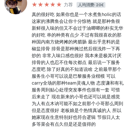
力荐
人均消费: 20€
真的很好吃 如果你也是一个水煮鱼holic的话
这家的沸腾鱼会让你十分惊艳 就是那种鱼很
新鲜很入味的但又不会过于油唧唧的朴实无华
的好吃 串的种类有点少 不过有我很喜欢的那
种国内南方烧烤摊的烤腊肠 最出乎意料的是
椒盐排骨 排骨是那种腌过然后很浅炸一下再
炒的 非常入味口感也很好 我本来是极其讨厌
排骨的人也忍不住每次都点 最后说一下服务
态度吧 除了好真的不知道说啥 之前最早那个
服务生小哥可以说是巴黎服务业楷模 可以
carry全场的那种team灵魂人物 态度谦和有礼
服务周到贴心处理突发事件也很有一套 可惜
后来走了 现在新来的小哥也还可以就是感觉
为人有点木讷可能不如之前那个小哥那么周到
但是态度很好 老板娘是个热情真诚的人 所以
她家现在生意特别好也符合逻辑 节假日人太
多等菜会有点久但是还是值得的