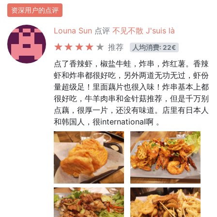
资深用户的点评
Louna Sun
点评
不见不散 J'suis là
推荐
人均消费: 22€
点了香辣虾，椒盐牛蛙，炸串，炸红薯。香辣
虾和炸串都很好吃，另外两道无功无过，虾份
量超级足！里面藕片也很入味！炸串基本上都
很好吃，牛羊肉串和金针菇推荐，但是千万别
点藕，很厚一片，还没有味道。店里有日本人
和韩国人，很international啊 。