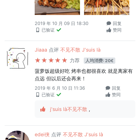
2019 年 10 月 09 日 18:30
回复
已验证
赞同
Jiaaa
点评
不见不散 J'suis là
力荐
人均消费: 20€
菠萝饭超级好吃 烤串也都很喜欢 就是离家有
点远 但以后还会再来！
2019 年 6 月 10 日 11:36
回复
已验证
赞同
j'suis là不见不散
,
edei侠
点评
不见不散 J'suis là