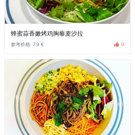
蜂蜜蒜香嫩烤鸡胸藜麦沙拉
参考价格: 7.9 €
0