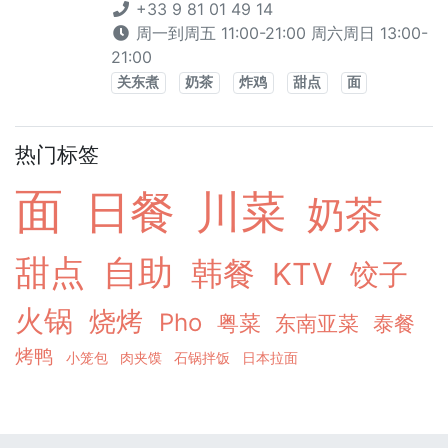
+33 9 81 01 49 14
周一到周五 11:00-21:00 周六周日 13:00-
21:00
关东煮
奶茶
炸鸡
甜点
面
热门标签
面
日餐
川菜
奶茶
甜点
自助
韩餐
KTV
饺子
火锅
烧烤
Pho
粤菜
东南亚菜
泰餐
烤鸭
小笼包
肉夹馍
石锅拌饭
日本拉面