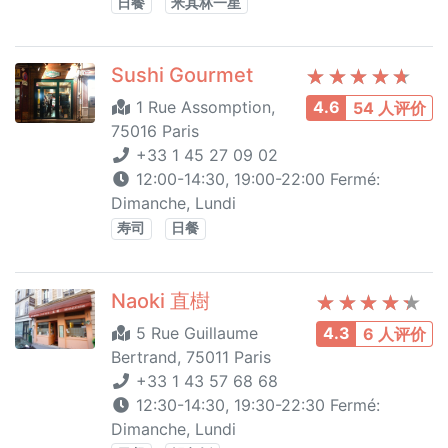
日餐
米其林一星
Sushi Gourmet
1 Rue Assomption,
4.6
54 人评价
75016 Paris
+33 1 45 27 09 02
12:00-14:30, 19:00-22:00 Fermé:
Dimanche, Lundi
寿司
日餐
Naoki 直樹
5 Rue Guillaume
4.3
6 人评价
Bertrand, 75011 Paris
+33 1 43 57 68 68
12:30-14:30, 19:30-22:30 Fermé:
Dimanche, Lundi