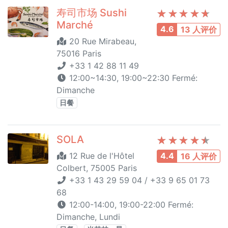
寿司市场 Sushi
Marché
4.6
13 人评价
20 Rue Mirabeau,
75016 Paris
+33 1 42 88 11 49
12:00~14:30, 19:00~22:30 Fermé:
Dimanche
日餐
SOLA
12 Rue de l'Hôtel
4.4
16 人评价
Colbert, 75005 Paris
+33 1 43 29 59 04 / +33 9 65 01 73
68
12:00-14:00, 19:00-22:00 Fermé:
Dimanche, Lundi