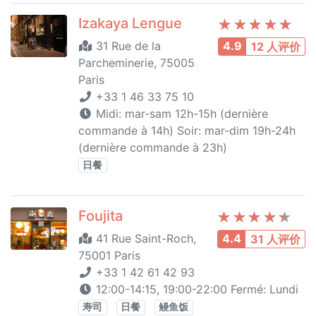
Izakaya Lengue
31 Rue de la
4.9
12 人评价
Parcheminerie, 75005
Paris
+33 1 46 33 75 10
Midi: mar-sam 12h-15h (dernière
commande à 14h) Soir: mar-dim 19h-24h
(dernière commande à 23h)
日餐
Foujita
41 Rue Saint-Roch,
4.4
31 人评价
75001 Paris
+33 1 42 61 42 93
12:00-14:15, 19:00-22:00 Fermé: Lundi
寿司
日餐
鳗鱼饭