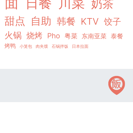
面
日餐
川菜
奶茶
甜点
自助
韩餐
KTV
饺子
火锅
烧烤
Pho
粤菜
东南亚菜
泰餐
烤鸭
小笼包
肉夹馍
石锅拌饭
日本拉面