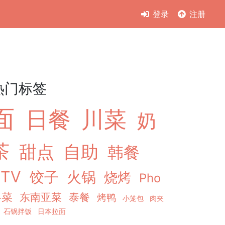
登录
注册
热门标签
面
日餐
川菜
奶
茶
甜点
自助
韩餐
KTV
饺子
火锅
烧烤
Pho
粤菜
东南亚菜
泰餐
烤鸭
小笼包
肉夹
石锅拌饭
日本拉面