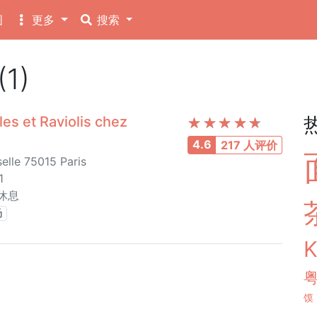
图
更多
搜索
1)
 et Raviolis chez
4.6
217 人评价
lle 75015 Paris
1
二休息
汤
馍