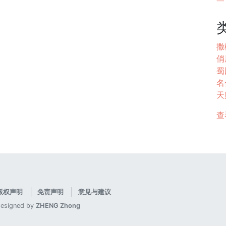
撒
俏
蜀园
名代
天
查
版权声明
免责声明
意见与建议
designed by
ZHENG Zhong