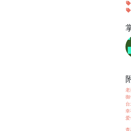
老
御
台
幸
爱
查