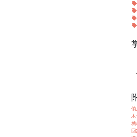
俏
木
糖
回家