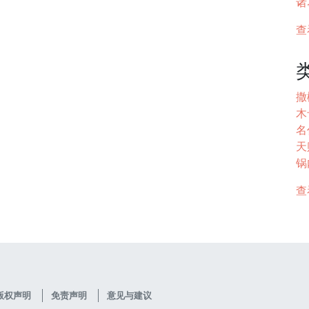
诸
查
撒
木
名代
天
锅内
查
版权声明
免责声明
意见与建议