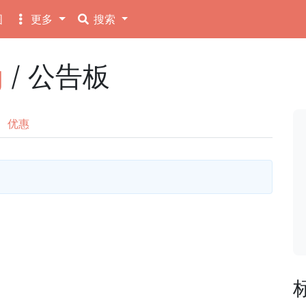
图
更多
搜索
g
/ 公告板
优惠