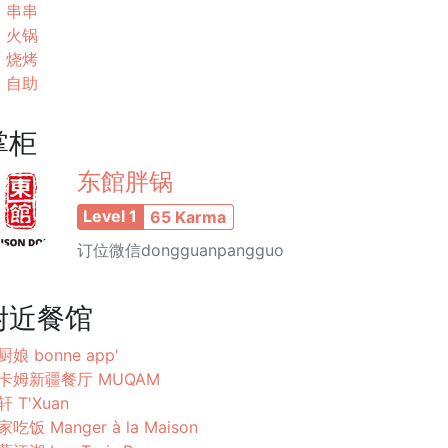
串串
火锅
烧烤
自助
掌柜
东館胖锅
Level 1
65 Karma
订位微信dongguanpangguo
附近餐馆
厨娘 bonne app'
卡姆新疆餐厅 MUQAM
轩 T'Xuan
吃饭 Manger à la Maison