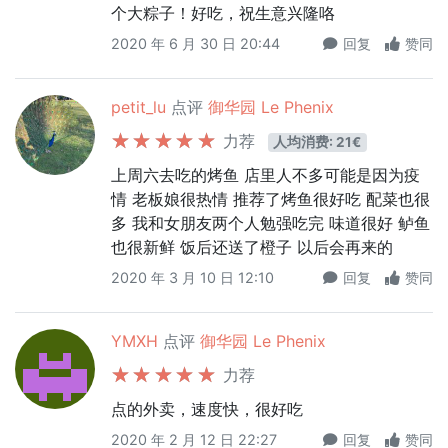
个大粽子！好吃，祝生意兴隆咯
2020 年 6 月 30 日 20:44
回复
赞同
petit_lu
点评
御华园 Le Phenix
力荐
人均消费: 21€
上周六去吃的烤鱼 店里人不多可能是因为疫
情 老板娘很热情 推荐了烤鱼很好吃 配菜也很
多 我和女朋友两个人勉强吃完 味道很好 鲈鱼
也很新鲜 饭后还送了橙子 以后会再来的
2020 年 3 月 10 日 12:10
回复
赞同
YMXH
点评
御华园 Le Phenix
力荐
点的外卖，速度快，很好吃
2020 年 2 月 12 日 22:27
回复
赞同