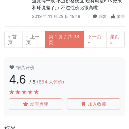
鱼觉得一般 不过价格便宜 还有就是KTV效果
和环境差了点 不过性价比很高啦
2019 年 11 月 29 日 19:18
回复
赞同
« 首
« 上一
第 1 页 / 共 38
下一页
尾页
页
页
页
»
»
综合评价
4.6
/
5
(
654
人评价)
发表点评
加入收藏
标签