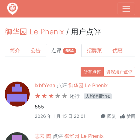
御华园 Le Phenix
/ 用户点评
简介
公告
点评
招牌菜
优惠
654
所有点评
资深用户点评
lxbfYeaa
点评
御华园 Le Phenix
还行
人均消费: 1€
555
2026 年 1 月 15 日 22:01
回复
赞同
志云 陶
点评
御华园 Le Phenix