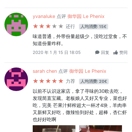
yvanaluke
点评
御华园 Le Phenix
还行
人均消费: 15€
味道普通，外带份量超级少，没吃过堂食，不
知道份量咋样。
2020 年 1 月 15 日 18:05
回复
赞同
sarah chen
点评
御华园 Le Phenix
力荐
人均消费: 20€
以前不认识这家店，拿了寻味的30欧去吃，
发现简直宝藏。老板娘人又好又专业，菜也好
吃，完美 芒果汁鲜榨超大一杯才4块，羊肉串
又新鲜又好吃，微辣恰到好处，超棒，杏仁虾
也好好吃啊