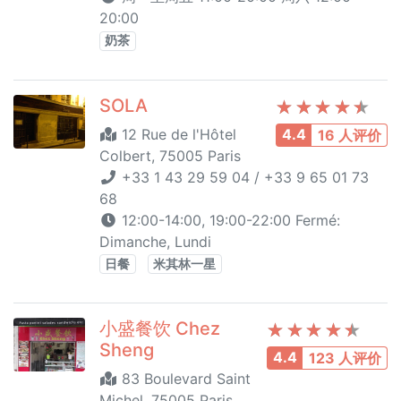
20:00
奶茶
SOLA
12 Rue de l'Hôtel
4.4
16 人评价
Colbert, 75005 Paris
+33 1 43 29 59 04 / +33 9 65 01 73
68
12:00-14:00, 19:00-22:00 Fermé:
Dimanche, Lundi
日餐
米其林一星
小盛餐饮 Chez
Sheng
4.4
123 人评价
83 Boulevard Saint
Michel, 75005 Paris