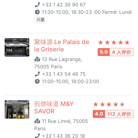
+33 1 42 39 90 67
11:30-15:00, 18:30-23 :00 Fermé: Lundi
川菜
聚味源 Le Palais de
la Griserie
5.0
4 人评价
13 Rue Lagrange,
75005 Paris
+33 1 43 54 46 75
11:00-15:00, 18:00-23:00
煎饼味道 M&Y
SAVOR
4.0
112 人评价
11 Rue Linné, 75005
Paris
+33 1 43 36 20 18