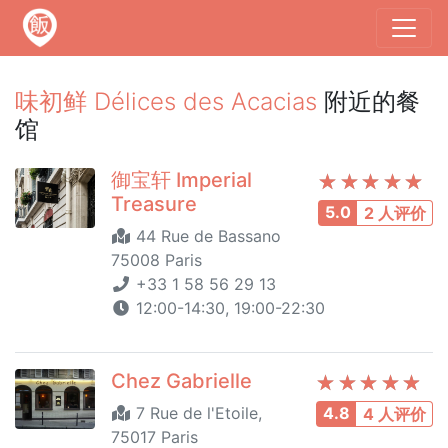
味初鲜 Délices des Acacias
附近的餐
馆
御宝轩 Imperial
Treasure
5.0
2 人评价
44 Rue de Bassano
75008 Paris
+33 1 58 56 29 13
12:00-14:30, 19:00-22:30
Chez Gabrielle
7 Rue de l'Etoile,
4.8
4 人评价
75017 Paris