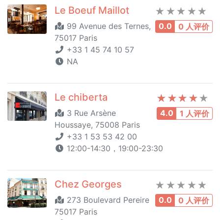
Le Boeuf Maillot
99 Avenue des Ternes,
0.0
0 人评价
75017 Paris
+33 1 45 74 10 57
NA
Le chiberta
3 Rue Arsène
4.0
1 人评价
Houssaye, 75008 Paris
+33 1 53 53 42 00
12:00-14:30，19:00-23:30
Chez Georges
273 Boulevard Pereire
0.0
0 人评价
75017 Paris