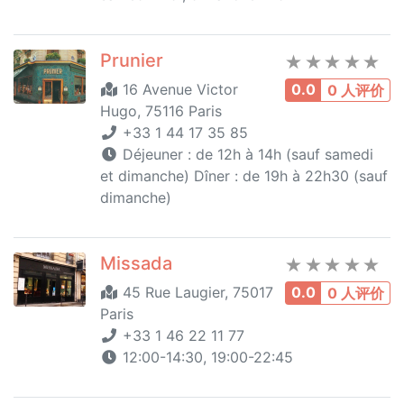
Prunier
16 Avenue Victor
0.0
0 人评价
Hugo, 75116 Paris
+33 1 44 17 35 85
Déjeuner : de 12h à 14h (sauf samedi
et dimanche) Dîner : de 19h à 22h30 (sauf
dimanche)
Missada
45 Rue Laugier, 75017
0.0
0 人评价
Paris
+33 1 46 22 11 77
12:00-14:30, 19:00-22:45