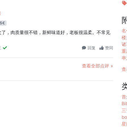
용
5€
名代
次了，肉质量很不错，新鲜味道好，老板很温柔。不常见
楼
诸
证
回复
赞同
重
串
查看全部点评 »
查
首尔
B
三
bo
星