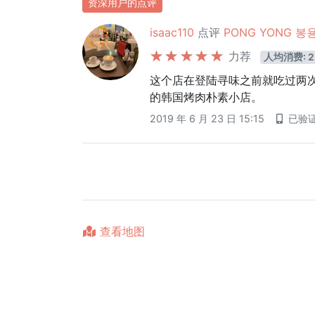
资深用户的点评
isaac110
点评
PONG YONG 봉
力荐
人均消费: 2
这个店在登陆寻味之前就吃过两
的韩国烤肉朴素小店。
2019 年 6 月 23 日 15:15
已验
查看地图