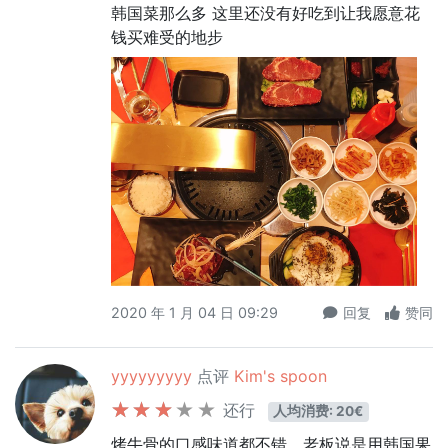
韩国菜那么多 这里还没有好吃到让我愿意花
钱买难受的地步
2020 年 1 月 04 日 09:29
回复
赞同
yyyyyyyyy
点评
Kim's spoon
还行
人均消费: 20€
烤牛骨的口感味道都不错，老板说是用韩国果