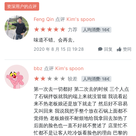
资深用户的点评
Feng Qin
点评
Kim's spoon
力荐
人均消费: 16€
味道不错。会再去。
2020 年 8 月 15 日 19:28
回复
赞同
bbz
点评
Kim's spoon
较差
人均消费: 18€
第一次去一切都好 第二次去的时候 三个人点
了石锅拌饭就我的端上来就没冒烟 我说看起
来不热老板娘还是放下就走了 然后好不容易
又叫回来 我说我把手整个放在石锅上面都不
觉得热 老板娘很不耐烦地给我拿回去加热了
后面的脸色也一直不好就不赘述了 店里忙不
忙都不是让客人吃冷饭看脸色的理由 巴黎的