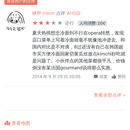
资深用户的点评
铁甲小bon
点评
AHSSI
还行
人均消费: 20€
夏天热得想念冷面到不行在opera转悠，发现
店口菜单上写着冷面就毫不犹豫地冲进去。和
国内对比是不对滴，8过还没有自己在韩国超
市买方便冷面回家切黄瓜丝放点kimchi好吃就
是问题了。小伙伴点的其他菜都很平凡，价钱
倒没有某法国gourmand说得那么实惠。
2014 年 9 月 29 日 20:05
回复
赞同
查看全部点评 »
查看地图