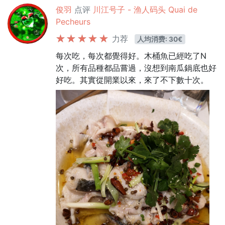
俊羽
点评
川江号子 - 渔人码头 Quai de
Pecheurs
力荐
人均消费: 30€
每次吃，每次都覺得好。木桶魚已經吃了N
次，所有品種都品嘗過，沒想到南瓜鍋底也好
好吃。其實從開業以來，來了不下數十次。