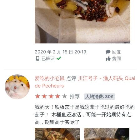
2020 年 2 月 15 日 20:19
回复
已验证
赞同
爱吃的小仓鼠
点评
川江号子 - 渔人码头 Quai
de Pecheurs
推荐
人均消费: 30€
我的天！铁板茄子是我这辈子吃过的最好吃的
茄子！ 木桶鱼还凑活，可能一开始期待有点
高，期望高于实际了