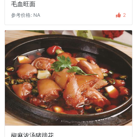
毛血旺面
参考价格: NA
2
椒麻浓汤猪蹄花