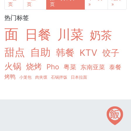
页
页
页
»
»
热门标签
面
日餐
川菜
奶茶
甜点
自助
韩餐
KTV
饺子
火锅
烧烤
Pho
粤菜
东南亚菜
泰餐
烤鸭
小笼包
肉夹馍
石锅拌饭
日本拉面