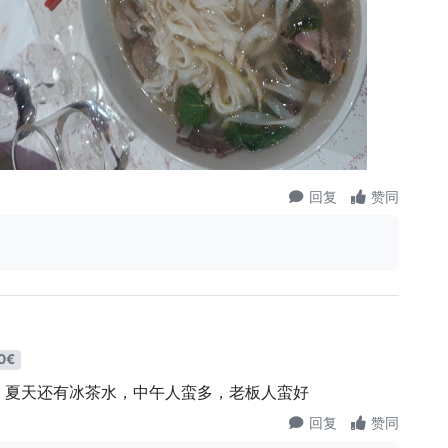
回复
赞同
0€
，夏天还有冰茶水，中午人蛮多，老板人蛮好
回复
赞同