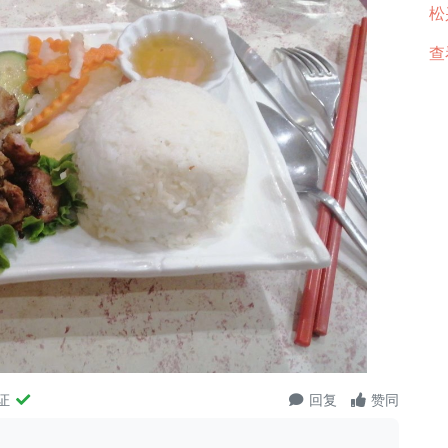
松
查
证
回复
赞同