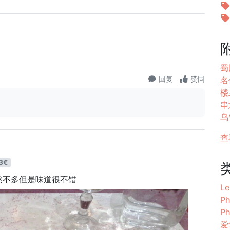
蜀园
回复
赞同
名代
楼
串
乌鲁
查
3€
然不多但是味道很不错
Le
Ph
Ph
爱