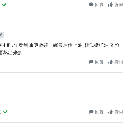
证
回复
赞同
€
底不咋地 看到师傅做好一碗最后倒上油 貌似橄榄油 难怪
面熬出来的
回复
赞同
证
回复
赞同