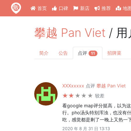
首页
口碑
新店
推荐
地
攀越 Pan Viet
/ 
简介
公告
点评
招牌菜
11
XXXxxxxx
点评
攀越 Pan Viet
较差
看google map评分挺高，
行。pho汤头特别浑浊，也没有
吃，感觉都是剩了一晚上又热一
2020 年 8 月 31 日 13:13