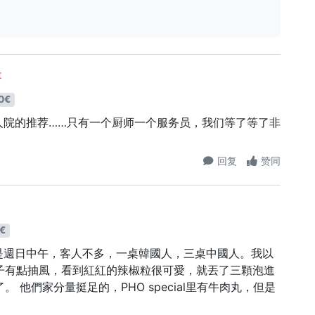
t
0€
人院的推荐……只有一个厨师一个服务员，我们等了等了非
回复
赞同
€
是週日中午，客人不多，一桌韓國人，三桌中國人。我以
子有點抽風，看到紅紅的辣椒粒很可愛，就丟了三顆泡進
 他們家分量挺足的，PHO special里有牛肉丸，但是