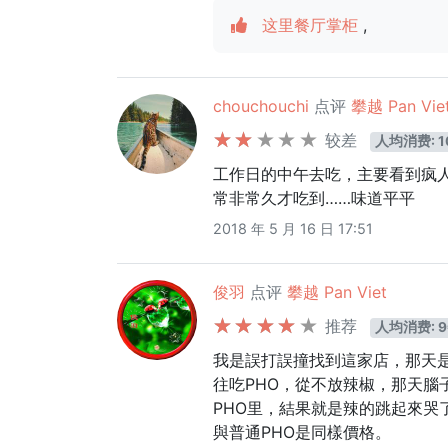
这里餐厅掌柜
,
chouchouchi
点评
攀越 Pan Vie
较差
人均消费: 1
工作日的中午去吃，主要看到疯
常非常久才吃到……味道平平
2018 年 5 月 16 日 17:51
俊羽
点评
攀越 Pan Viet
推荐
人均消费: 9
我是誤打誤撞找到這家店，那天
往吃PHO，從不放辣椒，那天腦
PHO里，結果就是辣的跳起來哭了。
與普通PHO是同樣價格。