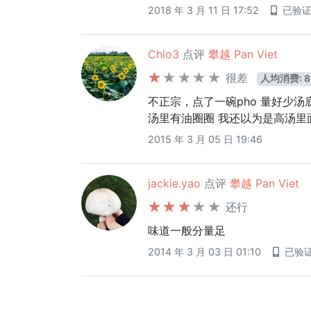
2018 年 3 月 11 日 17:52
已验
Chlo3
点评
攀越 Pan Viet
很差
人均消费: 8
不正宗，点了一碗pho 量好少汤
汤里有油圈圈 我还以为是高汤里
2015 年 3 月 05 日 19:46
jackie.yao
点评
攀越 Pan Viet
还行
味道一般分量足
2014 年 3 月 03 日 01:10
已验