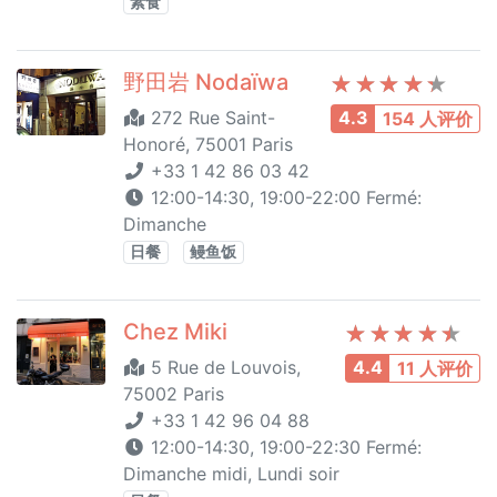
素食
野田岩 Nodaïwa
272 Rue Saint-
4.3
154 人评价
Honoré, 75001 Paris
+33 1 42 86 03 42
12:00-14:30, 19:00-22:00 Fermé:
Dimanche
日餐
鳗鱼饭
Chez Miki
5 Rue de Louvois,
4.4
11 人评价
75002 Paris
+33 1 42 96 04 88
12:00-14:30, 19:00-22:30 Fermé:
Dimanche midi, Lundi soir