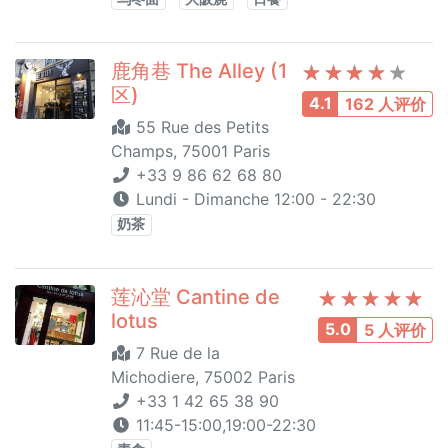
鹿角巷 The Alley (1
区)
4.1
162 人评价
55 Rue des Petits
Champs, 75001 Paris
+33 9 86 62 68 80
Lundi - Dimanche 12:00 - 22:30
奶茶
莲沁堂 Cantine de
lotus
5.0
5 人评价
7 Rue de la
Michodiere, 75002 Paris
+33 1 42 65 38 90
11:45-15:00,19:00-22:30