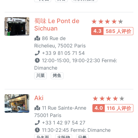
蜀味 Le Pont de
Sichuan
4.3
585 人评价
86 Rue de
Richelieu, 75002 Paris
+33 9 81 05 71 54
12:00-15:00, 19:00-22:30 Fermé:
Dimanche
川菜
烤鱼
Aki
11 Rue Sainte-Anne
4.0
116 人评价
75001 Paris
+33 1 42 97 54 27
11:30-22:45 Fermé: Dimanche
乌冬面
大阪烧
日餐