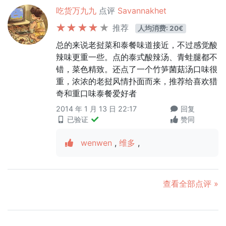
吃货万九九
点评
Savannakhet
推荐
人均消费: 20€
总的来说老挝菜和泰餐味道接近，不过感觉酸
辣味更重一些。点的泰式酸辣汤、青蛙腿都不
错，菜色精致。还点了一个竹笋菌菇汤口味很
重，浓浓的老挝风情扑面而来，推荐给喜欢猎
奇和重口味泰餐爱好者
2014 年 1 月 13 日 22:17
回复
已验证
赞同
wenwen
,
维多
,
查看全部点评 »