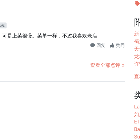
5€
新
很多，可是上菜很慢。菜单一样，不过我喜欢老店
蜀
回复
赞同
天天
龙
许
查看全部点评 »
查
La
如越
E
Ba
Su