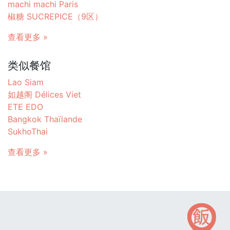
machi machi Paris
椒糖 SUCREPICE（9区）
查看更多 »
类似餐馆
Lao Siam
如越阁 Délices Viet
ETE EDO
Bangkok Thaïlande
SukhoThai
查看更多 »